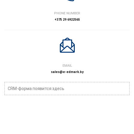
PHONE NUMBER
+375 29 6922565
EMAIL
sales@e-edmark.by
CRM-форма появится здесь