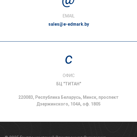
EMAIL
sales@e-edmark.by
ОФИС
БЦ "ТИТАН"
220083, Республика Беларусь, Минск, проспект
Дзержинского, 104A, оф. 1805