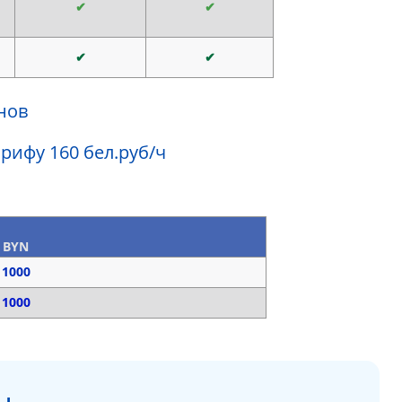
✔
✔
✔
✔
нов
арифу 160 бел.руб/ч
BYN
1000
1000