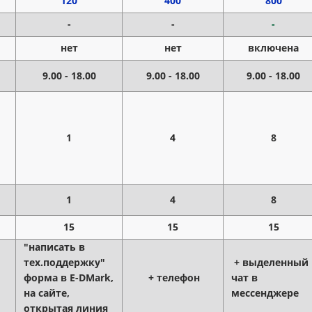
120
400
800
-
-
-
нет
нет
включена
9.00 - 18.00
9.00 - 18.00
9.00 - 18.00
1
4
8
1
4
8
15
15
15
"написать в
тех.поддержку"
+ выделенный
форма в E-DMark,
+ телефон
чат в
на сайте,
мессенджере
открытая линия